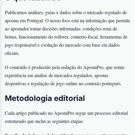
Publicamos análises, guias e dados sobre o mercado regulado de
apostas em Portugal. O nosso foco está na informação que permite
ao apostador tomar decisões informadas: condições reais de
bónus, funcionamento do rollover, contexto fiscal, ferramentas de
jogo responsável e evolução do mercado com base em dados
oficiais.
O conteúdo é produzido pela redação do ApostaPro, que reúne
experiência em análise de mercados regulados, apostas
desportivas e regulação de jogo online no contexto português.
Metodologia editorial
Cada artigo publicado no ApostaPro segue um processo editorial
estruturado que inclui as seguintes etapas: