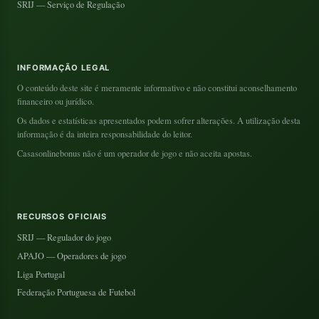
SRIJ — Serviço de Regulação
INFORMAÇÃO LEGAL
O conteúdo deste site é meramente informativo e não constitui aconselhamento
financeiro ou jurídico.
Os dados e estatísticas apresentados podem sofrer alterações. A utilização desta
informação é da inteira responsabilidade do leitor.
Casasonlinebonus não é um operador de jogo e não aceita apostas.
RECURSOS OFICIAIS
SRIJ — Regulador do jogo
APAJO — Operadores de jogo
Liga Portugal
Federação Portuguesa de Futebol