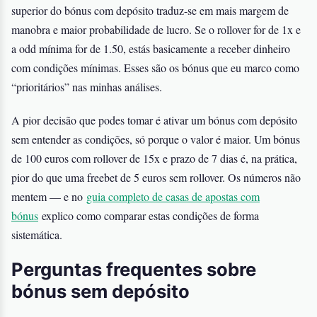
superior do bónus com depósito traduz-se em mais margem de
manobra e maior probabilidade de lucro. Se o rollover for de 1x e
a odd mínima for de 1.50, estás basicamente a receber dinheiro
com condições mínimas. Esses são os bónus que eu marco como
“prioritários” nas minhas análises.
A pior decisão que podes tomar é ativar um bónus com depósito
sem entender as condições, só porque o valor é maior. Um bónus
de 100 euros com rollover de 15x e prazo de 7 dias é, na prática,
pior do que uma freebet de 5 euros sem rollover. Os números não
mentem — e no
guia completo de casas de apostas com
bónus
explico como comparar estas condições de forma
sistemática.
Perguntas frequentes sobre
bónus sem depósito