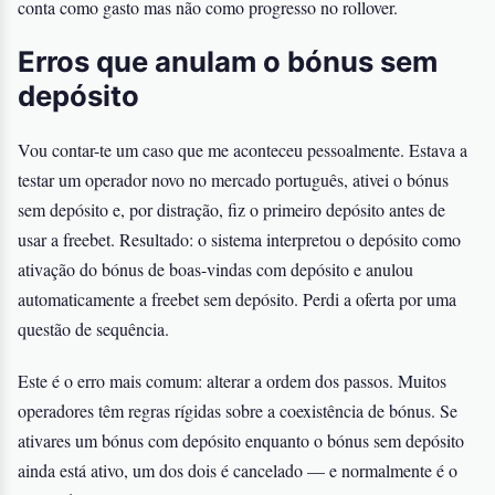
conta como gasto mas não como progresso no rollover.
Erros que anulam o bónus sem
depósito
Vou contar-te um caso que me aconteceu pessoalmente. Estava a
testar um operador novo no mercado português, ativei o bónus
sem depósito e, por distração, fiz o primeiro depósito antes de
usar a freebet. Resultado: o sistema interpretou o depósito como
ativação do bónus de boas-vindas com depósito e anulou
automaticamente a freebet sem depósito. Perdi a oferta por uma
questão de sequência.
Este é o erro mais comum: alterar a ordem dos passos. Muitos
operadores têm regras rígidas sobre a coexistência de bónus. Se
ativares um bónus com depósito enquanto o bónus sem depósito
ainda está ativo, um dos dois é cancelado — e normalmente é o