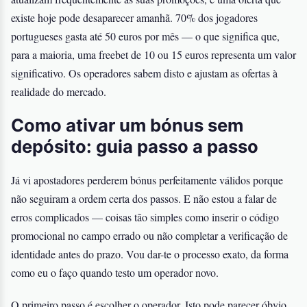
existe hoje pode desaparecer amanhã. 70% dos jogadores
portugueses gasta até 50 euros por mês — o que significa que,
para a maioria, uma freebet de 10 ou 15 euros representa um valor
significativo. Os operadores sabem disto e ajustam as ofertas à
realidade do mercado.
Como ativar um bónus sem
depósito: guia passo a passo
Já vi apostadores perderem bónus perfeitamente válidos porque
não seguiram a ordem certa dos passos. E não estou a falar de
erros complicados — coisas tão simples como inserir o código
promocional no campo errado ou não completar a verificação de
identidade antes do prazo. Vou dar-te o processo exato, da forma
como eu o faço quando testo um operador novo.
O primeiro passo é escolher o operador. Isto pode parecer óbvio,