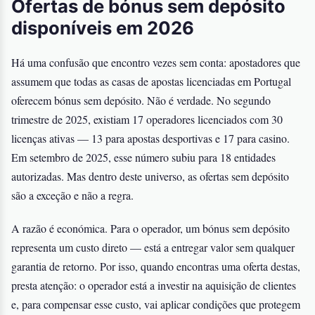
Ofertas de bónus sem depósito
disponíveis em 2026
Há uma confusão que encontro vezes sem conta: apostadores que
assumem que todas as casas de apostas licenciadas em Portugal
oferecem bónus sem depósito. Não é verdade. No segundo
trimestre de 2025, existiam 17 operadores licenciados com 30
licenças ativas — 13 para apostas desportivas e 17 para casino.
Em setembro de 2025, esse número subiu para 18 entidades
autorizadas. Mas dentro deste universo, as ofertas sem depósito
são a exceção e não a regra.
A razão é económica. Para o operador, um bónus sem depósito
representa um custo direto — está a entregar valor sem qualquer
garantia de retorno. Por isso, quando encontras uma oferta destas,
presta atenção: o operador está a investir na aquisição de clientes
e, para compensar esse custo, vai aplicar condições que protegem