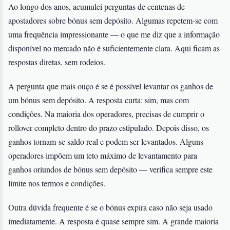
Ao longo dos anos, acumulei perguntas de centenas de
apostadores sobre bónus sem depósito. Algumas repetem-se com
uma frequência impressionante — o que me diz que a informação
disponível no mercado não é suficientemente clara. Aqui ficam as
respostas diretas, sem rodeios.
A pergunta que mais ouço é se é possível levantar os ganhos de
um bónus sem depósito. A resposta curta: sim, mas com
condições. Na maioria dos operadores, precisas de cumprir o
rollover completo dentro do prazo estipulado. Depois disso, os
ganhos tornam-se saldo real e podem ser levantados. Alguns
operadores impõem um teto máximo de levantamento para
ganhos oriundos de bónus sem depósito — verifica sempre este
limite nos termos e condições.
Outra dúvida frequente é se o bónus expira caso não seja usado
imediatamente. A resposta é quase sempre sim. A grande maioria