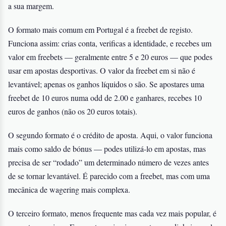
a sua margem.
O formato mais comum em Portugal é a freebet de registo.
Funciona assim: crias conta, verificas a identidade, e recebes um
valor em freebets — geralmente entre 5 e 20 euros — que podes
usar em apostas desportivas. O valor da freebet em si não é
levantável; apenas os ganhos líquidos o são. Se apostares uma
freebet de 10 euros numa odd de 2.00 e ganhares, recebes 10
euros de ganhos (não os 20 euros totais).
O segundo formato é o crédito de aposta. Aqui, o valor funciona
mais como saldo de bónus — podes utilizá-lo em apostas, mas
precisa de ser “rodado” um determinado número de vezes antes
de se tornar levantável. É parecido com a freebet, mas com uma
mecânica de wagering mais complexa.
O terceiro formato, menos frequente mas cada vez mais popular, é