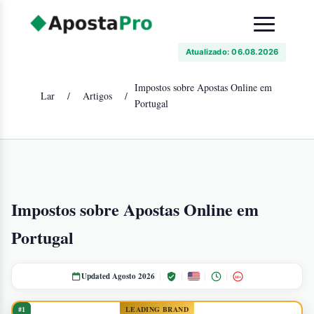
Atualizado:
06.08.2026
Impostos sobre Apostas Online em
Lar
/
Artigos
/
Portugal
Impostos sobre Apostas Online em
Portugal
Updated Agosto 2026
18+
#1
LEADING BRAND