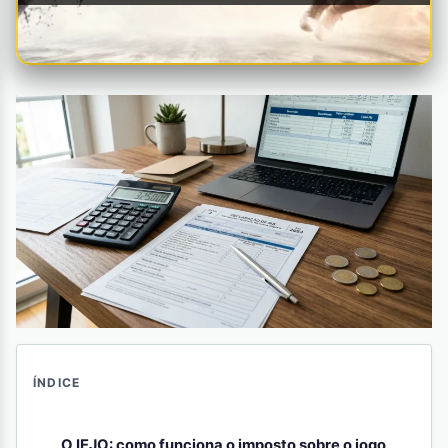
ÍNDICE
O IEJO: como funciona o imposto sobre o jogo