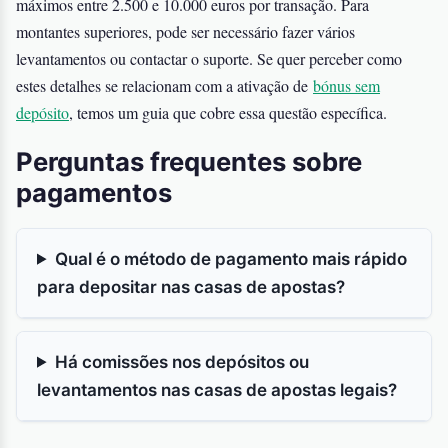
máximos entre 2.500 e 10.000 euros por transação. Para
montantes superiores, pode ser necessário fazer vários
levantamentos ou contactar o suporte. Se quer perceber como
estes detalhes se relacionam com a ativação de
bónus sem
depósito
, temos um guia que cobre essa questão específica.
Perguntas frequentes sobre
pagamentos
Qual é o método de pagamento mais rápido
para depositar nas casas de apostas?
Há comissões nos depósitos ou
levantamentos nas casas de apostas legais?