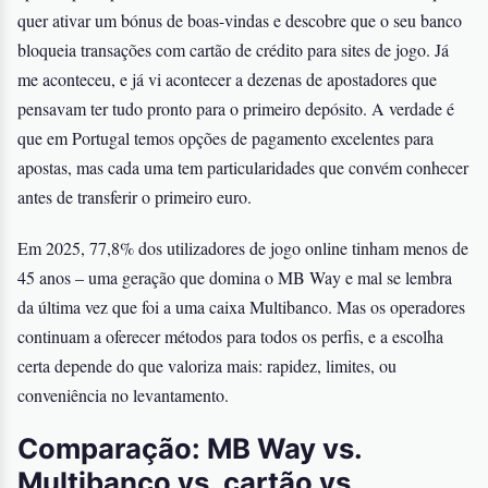
quer ativar um bónus de boas-vindas e descobre que o seu banco
bloqueia transações com cartão de crédito para sites de jogo. Já
me aconteceu, e já vi acontecer a dezenas de apostadores que
pensavam ter tudo pronto para o primeiro depósito. A verdade é
que em Portugal temos opções de pagamento excelentes para
apostas, mas cada uma tem particularidades que convém conhecer
antes de transferir o primeiro euro.
Em 2025, 77,8% dos utilizadores de jogo online tinham menos de
45 anos – uma geração que domina o MB Way e mal se lembra
da última vez que foi a uma caixa Multibanco. Mas os operadores
continuam a oferecer métodos para todos os perfis, e a escolha
certa depende do que valoriza mais: rapidez, limites, ou
conveniência no levantamento.
Comparação: MB Way vs.
Multibanco vs. cartão vs.