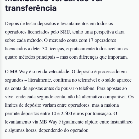
transferência
Depois de testar depósitos e levantamentos em todos os
operadores licenciados pelo SRIJ, tenho uma perspetiva clara
sobre cada método. O mercado conta com 17 operadores
licenciados a deter 30 licenças, e praticamente todos aceitam os
quatro métodos principais – mas com diferenças que importam.
O MB Way é o rei da velocidade. O depósito é processado em
segundos – literalmente, confirma no telemóvel e o saldo aparece
na conta de apostas antes de pousar o telefone. Para apostas ao
vivo, onde cada segundo conta, não há alternativa comparável. Os
limites de depósito variam entre operadores, mas a maioria
permite depósitos entre 10 e 2.500 euros por transação. O
levantamento via MB Way é igualmente rápido: entre instantâneo
e algumas horas, dependendo do operador.