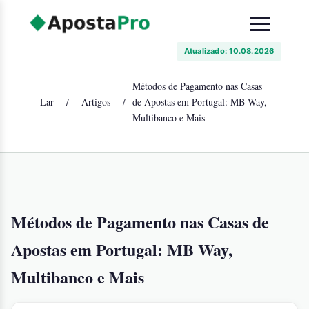
Atualizado:
10.08.2026
Métodos de Pagamento nas Casas
Lar
/
Artigos
/
de Apostas em Portugal: MB Way,
Multibanco e Mais
Métodos de Pagamento nas Casas de
Apostas em Portugal: MB Way,
Multibanco e Mais