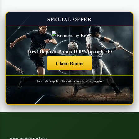
SPECIAL OFFER
First Deposit Bonus 100% up to €100
Claim Bonus
18+ · T&Cs apply · This site is an affiliate aggregator.