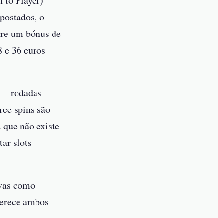
 to Player)
postados, o
bre um bónus de
8 e 36 euros
s – rodadas
ree spins são
 que não existe
ar slots
ivas como
ferece ambos –