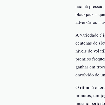
não há pressão,
blackjack – que
adversários – a
A variedade é 
centenas de slo
níveis de volat
prémios frequen
ganhar em troc
envolvido de u
O ritmo é o ter
minutos, um jo
mesmo período 