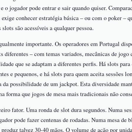
 e o jogador pode entrar e sair quando quiser. Compar
 exige conhecer estratégia básica – ou com o poker – qu
s slots são acessíveis a qualquer pessoa.
igualmente importante. Os operadores em Portugal disp
ts diferentes – com temas variados, mecânicas de jogo d
ilidade que se adaptam a diferentes perfis. Há slots par
tes e pequenos, e há slots para quem aceita sessões l
a da possibilidade de um jackpot. Esta diversidade ma
ma forma que jogos de mesa mais tradicionais não con
ceiro fator. Uma ronda de slot dura segundos. Numa ses
gador pode fazer centenas de rodadas. Numa mesa de bl
produz talvez 30-40 mãos. O volume de ação por unid