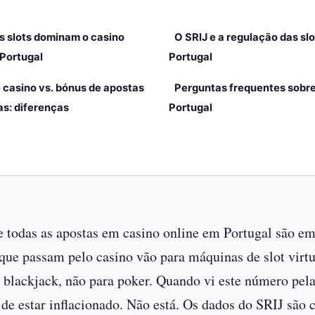
s slots dominam o casino
O SRIJ e a regulação das sl
 Portugal
Portugal
 casino vs. bónus de apostas
Perguntas frequentes sobre
as: diferenças
Portugal
 todas as apostas em casino online em Portugal são em
que passam pelo casino vão para máquinas de slot virtu
a blackjack, não para poker. Quando vi este número pela
 de estar inflacionado. Não está. Os dados do SRIJ são c