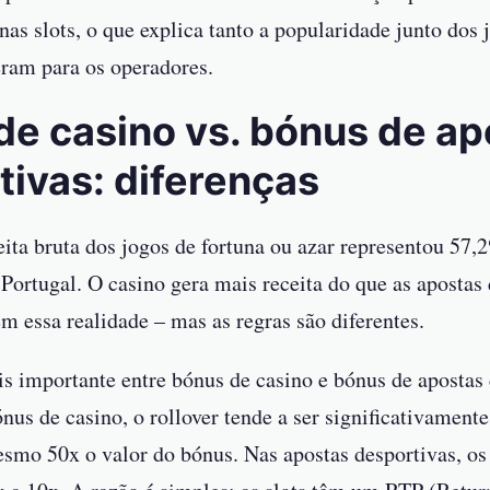
nas slots, o que explica tanto a popularidade junto dos
eram para os operadores.
de casino vs. bónus de ap
tivas: diferenças
ita bruta dos jogos de fortuna ou azar representou 57,
Portugal. O casino gera mais receita do que as apostas 
em essa realidade – mas as regras são diferentes.
s importante entre bónus de casino e bónus de apostas 
ónus de casino, o rollover tende a ser significativament
smo 50x o valor do bónus. Nas apostas desportivas, os