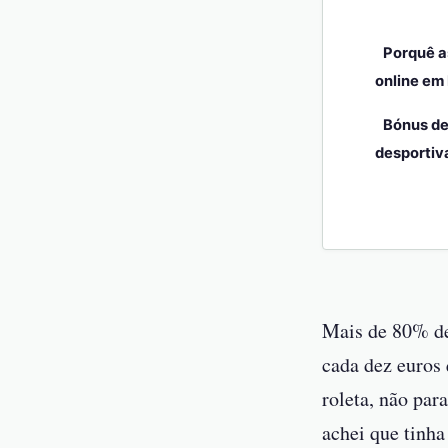
Porquê a
online em
Bónus de
desportiv
Mais de 80% de
cada dez euros 
roleta, não par
achei que tinha